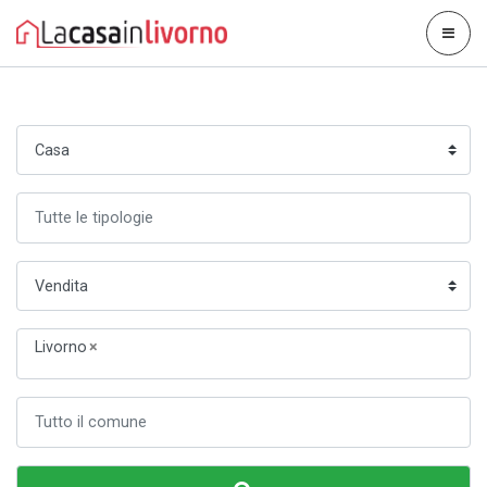
Livorno
×