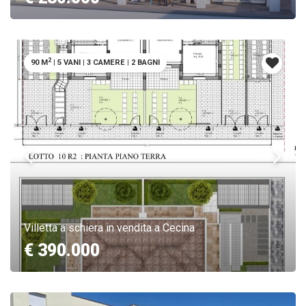
2
90 M
|
5 VANI
|
3 CAMERE
|
2 BAGNI
Villetta a schiera in vendita a Cecina
€ 390.000