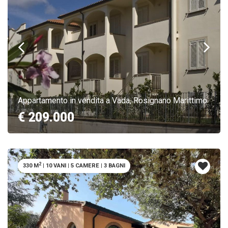
Appartamento in vendita a Vada, Rosignano Marittimo
€ 209.000
2
330 M
|
10 VANI
|
5 CAMERE
|
3 BAGNI