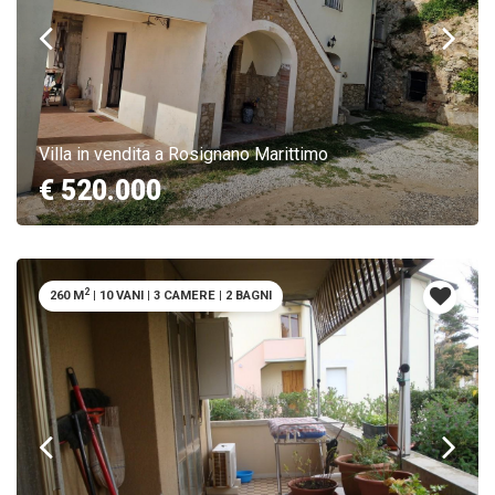
Villa in vendita a Rosignano Marittimo
€ 520.000
2
260 M
|
10 VANI
|
3 CAMERE
|
2 BAGNI