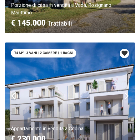
Porzione di casa in vendita a Vada, Rosignano
Marittimo
€ 145.000
Trattabili
2
74 M
|
3 VANI
|
2 CAMERE
|
1 BAGNI
Appartamento in vendita a Cecina
€ 230.000