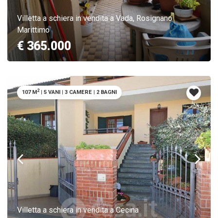
Villetta a schiera in vendita a Vada, Rosignano
Marittimo
€ 365.000
2
107 M
|
5 VANI
|
3 CAMERE
|
2 BAGNI
Villetta a schiera in vendita a Cecina