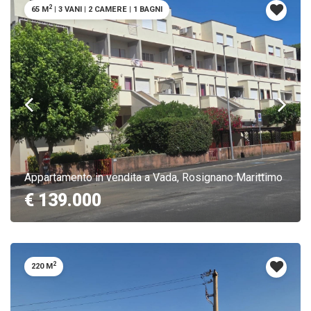
2
65 M
|
3 VANI
|
2 CAMERE
|
1 BAGNI
Appartamento in vendita a Vada, Rosignano Marittimo
€ 139.000
2
220 M