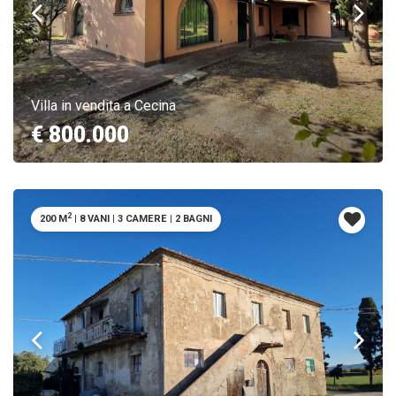
Villa in vendita a Cecina
€ 800.000
2
200 M
|
8 VANI
|
3 CAMERE
|
2 BAGNI