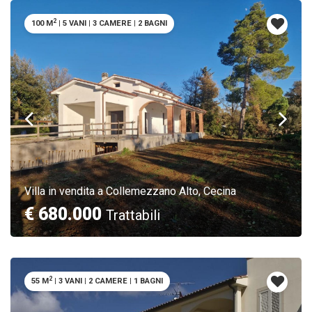
2
100 M
|
5 VANI
|
3 CAMERE
|
2 BAGNI
Villa in vendita a Collemezzano Alto, Cecina
€ 680.000
Trattabili
2
55 M
|
3 VANI
|
2 CAMERE
|
1 BAGNI