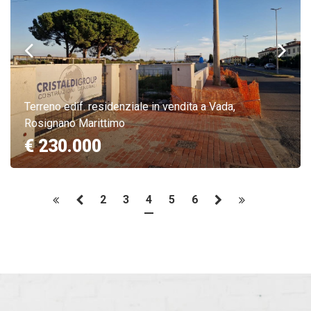
Terreno edif. residenziale in vendita a Vada,
Rosignano Marittimo
€ 230.000
2
3
4
5
6