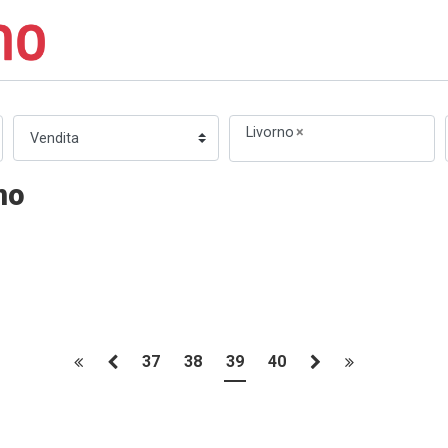
Livorno
×
no
37
38
39
40