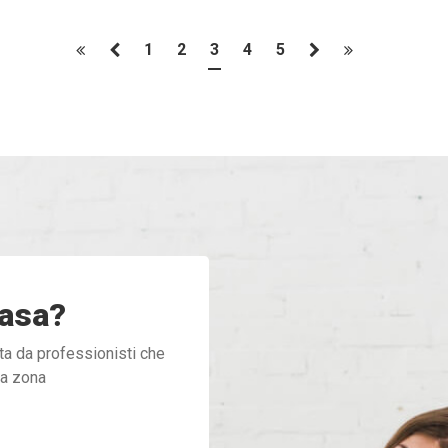
1
2
3
4
5
casa?
ta da professionisti che
ua zona