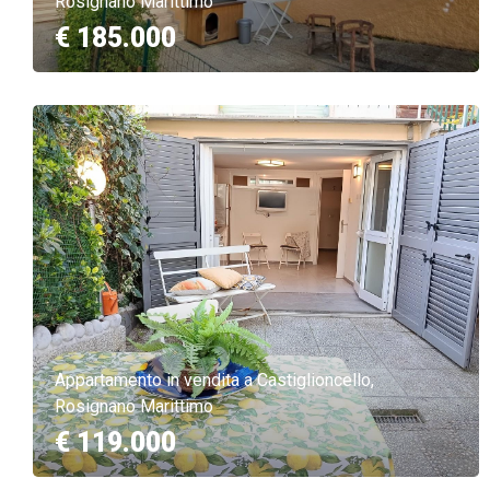
Rosignano Marittimo
€ 185.000
Appartamento in vendita a Castiglioncello,
Rosignano Marittimo
€ 119.000