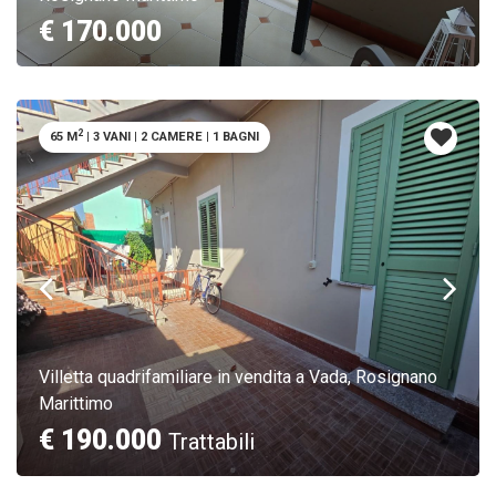
€ 170.000
2
65 M
|
3 VANI
|
2 CAMERE
|
1 BAGNI
Villetta quadrifamiliare in vendita a Vada, Rosignano
Marittimo
€ 190.000
Trattabili