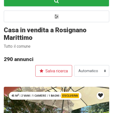
Casa in vendita a Rosignano
Marittimo
Tutto il comune
290 annunci
Salva ricerca
2
45 M
|
2 VANI
|
1 CAMERE
|
1 BAGNI
|
ESCLUSIVA