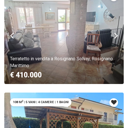
Terratetto in vendita a Rosignano Solvay, Rosignano
Marittimo
€ 410.000
2
108 M
|
5 VANI
|
4 CAMERE
|
1 BAGNI