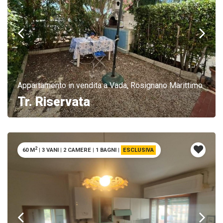
Appartamento in vendita a Vada, Rosignano Marittimo
Tr. Riservata
2
60 M
|
3 VANI
|
2 CAMERE
|
1 BAGNI
|
ESCLUSIVA