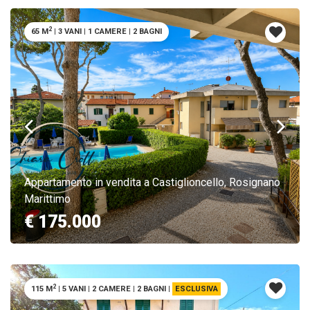
2
65 M
|
3 VANI
|
1 CAMERE
|
2 BAGNI
Appartamento in vendita a Castiglioncello, Rosignano
Marittimo
€ 175.000
2
115 M
|
5 VANI
|
2 CAMERE
|
2 BAGNI
|
ESCLUSIVA