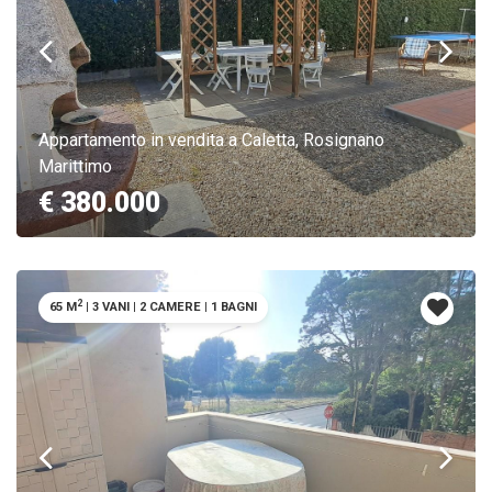
Appartamento in vendita a Caletta, Rosignano
Marittimo
€ 380.000
2
65 M
|
3 VANI
|
2 CAMERE
|
1 BAGNI