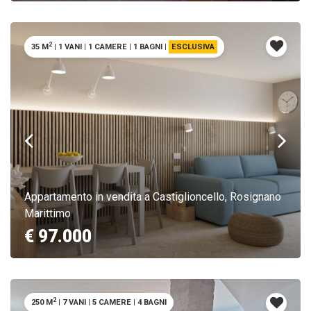
2
35 M
|
1 VANI
|
1 CAMERE
|
1 BAGNI
|
ESCLUSIVA
Appartamento in vendita a Castiglioncello, Rosignano
Marittimo
€ 97.000
2
250 M
|
7 VANI
|
5 CAMERE
|
4 BAGNI