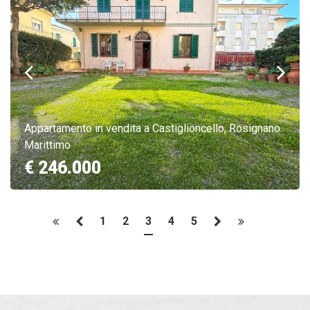
Appartamento in vendita a Castiglioncello, Rosignano
Marittimo
€ 246.000
1
2
3
4
5