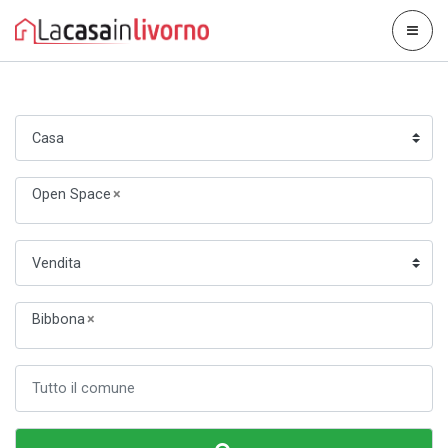
Open Space
×
Bibbona
×