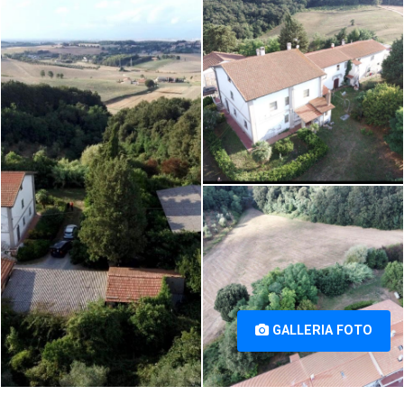
Collesalvetti (LI) [1/16]
Collesalvetti (LI) [2/16]
Appartamento in vendita a
Collesalvetti (LI) [3/16]
GALLERIA FOTO