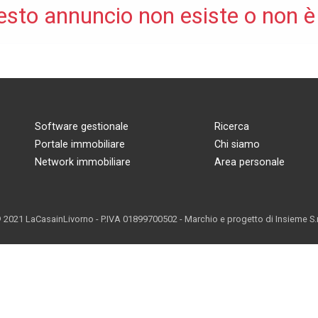
esto annuncio non esiste o non è
Software gestionale
Ricerca
Portale immobiliare
Chi siamo
Network immobiliare
Area personale
 2021 LaCasainLivorno - P.IVA 01899700502 - Marchio e progetto di
Insieme S.r.