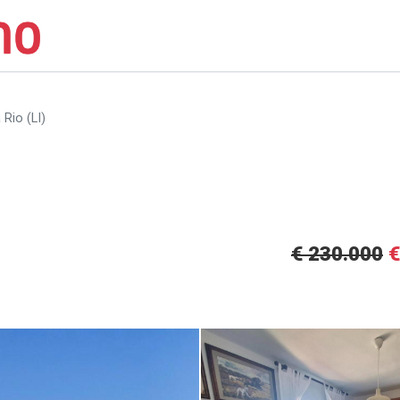
Rio (LI)
€ 230.000
€
Appartamento in vendita a Rio (L