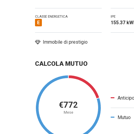
CLASSE ENERGETICA
IPE
E
155.37 k
Immobile di prestigio
CALCOLA MUTUO
Anticip
€772
Mese
Mutuo