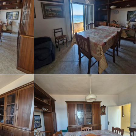
I) [4/22]
Appartamento in vendita a Rio (LI) [5/22]