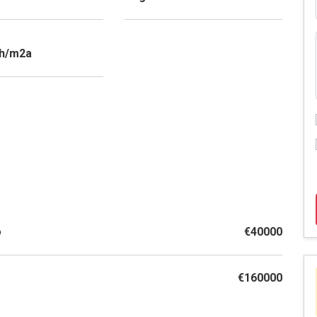
Wh/m2a
o
€40000
€160000