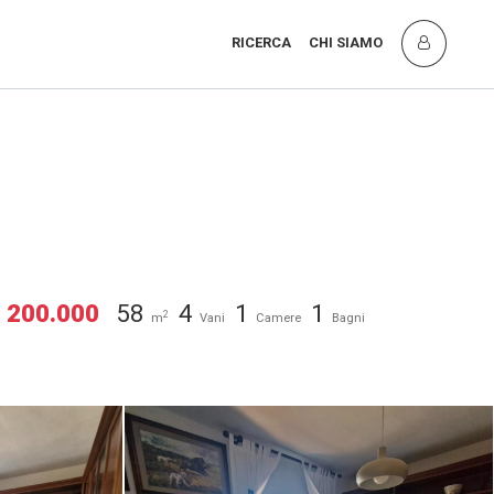
RICERCA
CHI SIAMO
 200.000
58
4
1
1
2
m
Vani
Camere
Bagni
I) [2/22]
Appartamento in vendita a Rio (LI) [3/22]