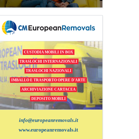
CUSTODIA MOBILI IN BOX
TRASLOCHI INTERNAZIONALI
TRASLOCHI NAZIONALI
IMBALLO E TRASPORTO OPERE D'ARTE
ARCHIVIAZIONE CARTACEA
DEPOSITO MOBILI
info@europeanremovals.it
www.europeanremovals.it