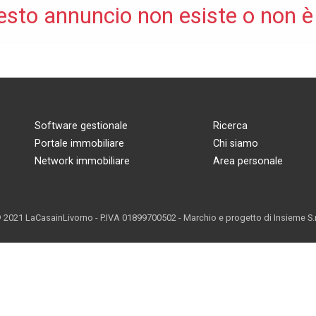
esto annuncio non esiste o non è
Software gestionale
Ricerca
Portale immobiliare
Chi siamo
Network immobiliare
Area personale
 2021 LaCasainLivorno - P.IVA 01899700502 - Marchio e progetto di
Insieme S.r.