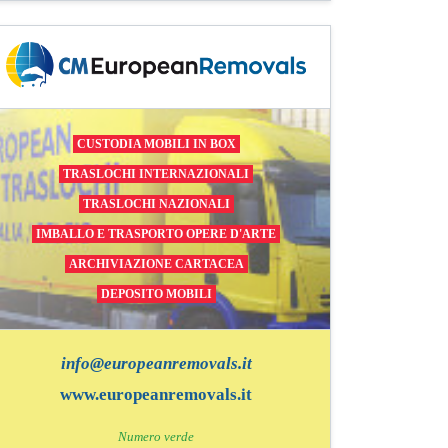
CUSTODIA MOBILI IN BOX
TRASLOCHI INTERNAZIONALI
TRASLOCHI NAZIONALI
IMBALLO E TRASPORTO OPERE D'ARTE
ARCHIVIAZIONE CARTACEA
DEPOSITO MOBILI
info@europeanremovals.it
www.europeanremovals.it
Numero verde