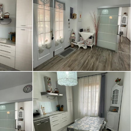
ietro In
Appartamento in vendita a San Pietro In
Palazzi, Cecina (LI) [5/12]