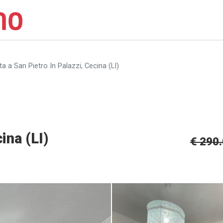
 a San Pietro In Palazzi, Cecina (LI)
ina (LI)
€ 290
2]
Appartamento in vendita a San P
Palazzi, Cecina (LI) [2/12]