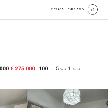
RICERCA
CHI SIAMO
.000
€ 275.000
100
5
1
2
m
Vani
Bagni
ietro In
Appartamento in vendita a San Pietro In
Palazzi, Cecina (LI) [3/12]