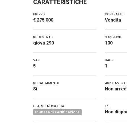
CARATTERISTICHE
PREZZO
CONTRATTO
€ 275.000
Vendita
RIFERIMENTO
SUPERFICIE
giova 290
100
VANI
BAGNI
5
1
RISCALDAMENTO
ARREDAMENT
Si
Non arred
CLASSE ENERGETICA
IPE
Non dispon
In attesa di certificazione