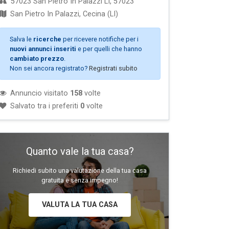
57023 San Pietro In Palazzi LI, 57023
San Pietro In Palazzi, Cecina (LI)
Salva le
ricerche
per ricevere notifiche per i
nuovi annunci inseriti
e per quelli che hanno
cambiato prezzo
.
Non sei ancora registrato?
Registrati subito
Annuncio visitato
158
volte
Salvato tra i preferiti
0
volte
Quanto vale la tua casa?
Richiedi subito una valutazione della tua casa
gratuita e senza impegno!
VALUTA LA TUA CASA