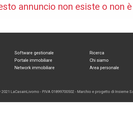
esto annuncio non esiste o non è
Software gestionale
Ricerca
Portale immobiliare
Chi siamo
Network immobiliare
Area personale
 2021 LaCasainLivorno - P.IVA 01899700502 - Marchio e progetto di
Insieme S.r.