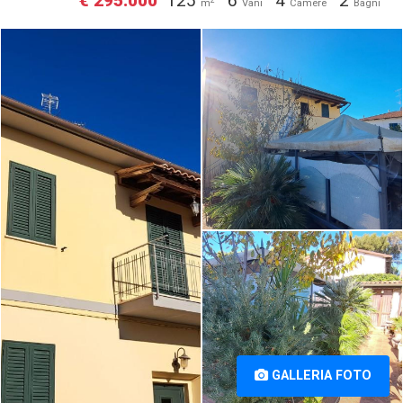
€ 295.000
125
6
4
2
m
Vani
Camere
Bagni
Villetta bifamiliare in vendita a
Villetta bifamiliare in vendita a
Rosignano Solvay, Rosignano
Rosignano Solvay, Rosignano
Marittimo (LI) [1/23]
Marittimo (LI) [2/23]
Villetta bifamiliare in vendita a
Rosignano Solvay, Rosignano
Marittimo (LI) [3/23]
GALLERIA FOTO