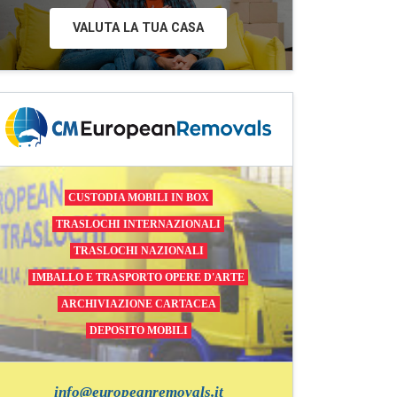
VALUTA LA TUA CASA
CUSTODIA MOBILI IN BOX
TRASLOCHI INTERNAZIONALI
TRASLOCHI NAZIONALI
IMBALLO E TRASPORTO OPERE D'ARTE
ARCHIVIAZIONE CARTACEA
DEPOSITO MOBILI
info@europeanremovals.it