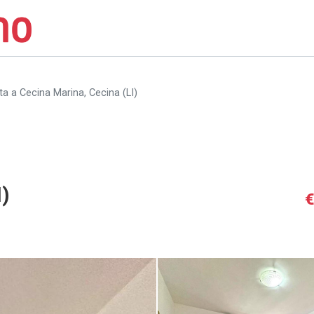
a a Cecina Marina, Cecina (LI)
)
€
Appartamento in vendita a Cecin
Cecina (LI) [2/11]