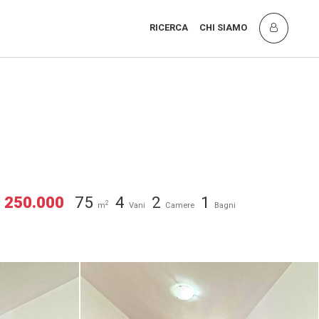
RICERCA
CHI SIAMO
 250.000
75
4
2
1
2
m
Vani
Camere
Bagni
a Marina,
Appartamento in vendita a Cecina Marina,
Cecina (LI) [3/11]