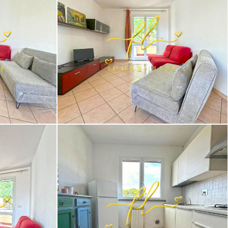
a Marina,
Appartamento in vendita a Cecina Marina,
Cecina (LI) [5/11]