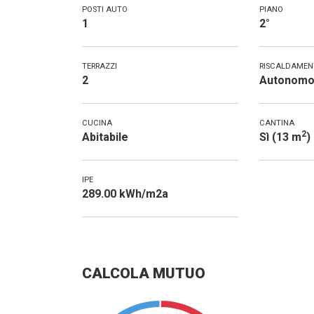
POSTI AUTO
PIANO
1
2°
TERRAZZI
RISCALDAME
2
Autonom
CUCINA
CANTINA
2
Abitabile
Sì (13 m
)
IPE
289.00 kWh/m2a
CALCOLA MUTUO